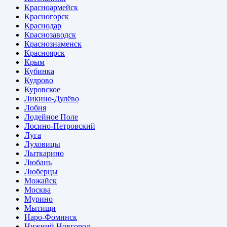
Красноармейск
Красногорск
Краснодар
Краснозаводск
Краснознаменск
Красноярск
Крым
Кубинка
Кудрово
Куровское
Ликино-Дулёво
Лобня
Лодейное Поле
Лосино-Петровский
Луга
Луховицы
Лыткарино
Любань
Люберцы
Можайск
Москва
Мурино
Мытищи
Наро-Фоминск
Нижний Новгород