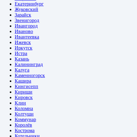
Екатеринбург
Жуковский
Зарайск
Звенигород
Ивангород
Иваново
Ивантеевка
Ижевск
Иркутск
Истра
Казань
Калининград
Калуга
Каменногорск
Кашира
Кингисепп
Кириши
Кировск
Клин
Коломна
Колтуши
Коммунар
Королёв
Кострома
Котельники