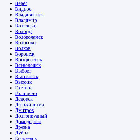
Верея
Видное
Владивосток
Владимир
Волгоград
Вологда
Волоколамск
Волосово
Волхов
Воронеж
Воскресенск
Всеволожск
Выборг
Высоковск
Высоцк
Гатчина
Голицыно
Дедовск
Дзержинский
Дмитров
Долгопрудный
Домодедово
Дрезна
Дубна
Егорьевск