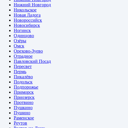
Нижний Новгород
Никольское
Новая Ладога
Новороссийск
Новосибирск
Ногинск
Одинцово
Озёры
Омск
Орехово-Зуево
Отрадное
Павловский Посад
Пересвет
Пермь
Пикалёво
Подольск
Подпорожье
Приморск
Приозерск
Протвино
Пушкино
Пущино
Раменское
Реутов