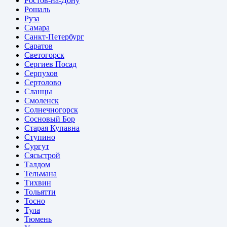
Ростов-на-Дону
Рошаль
Руза
Самара
Санкт-Петербург
Саратов
Светогорск
Сергиев Посад
Серпухов
Сертолово
Сланцы
Смоленск
Солнечногорск
Сосновый Бор
Старая Купавна
Ступино
Сургут
Сясьстрой
Талдом
Тельмана
Тихвин
Тольятти
Тосно
Тула
Тюмень